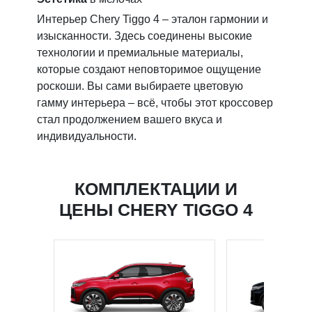
Вним
Cher
Интерьер Chery Tiggo 4 – эталон гармонии и
вним
изысканности. Здесь соединены высокие
межд
технологии и премиальные материалы,
или 
которые создают неповторимое ощущение
инте
роскоши. Вы сами выбираете цветовую
ваши
гамму интерьера – всё, чтобы этот кроссовер
всем
стал продолжением вашего вкуса и
индивидуальности.
КОМПЛЕКТАЦИИ И
ЦЕНЫ CHERY TIGGO 4