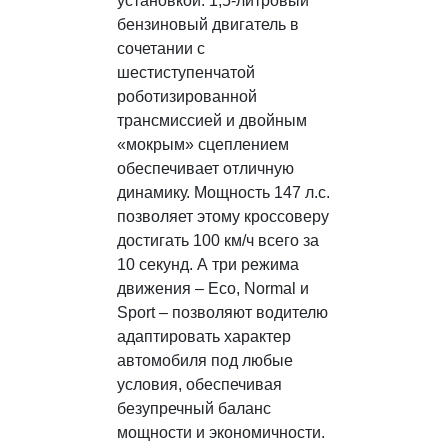
установкой: 1,5-литровый
Экстерьер
ютная
бензиновый двигатель в
ющая
сочетании с
Обновленн
е, и
шестиступенчатой
привлекае
т-
роботизированной
с первого 
яющий
трансмиссией и двойным
дерзкие л
ру
«мокрым» сцеплением
совершен
еальную
обеспечивает отличную
создают о
ет «теплых
динамику. Мощность 147 л.с.
остается 
позволяет этому кроссоверу
каждый э
богрев
достигать 100 км/ч всего за
направлен
 обоих
10 секунд. А три режима
выделить 
улевого
движения – Eco, Normal и
других: и
бового
Sport – позволяют водителю
современ
кружении
адаптировать характер
динамичн
дороге
автомобиля под любые
ощущение
условия, обеспечивая
инноваци
скошном
безупречный баланс
каждую по
ая деталь
мощности и экономичности.
настояще