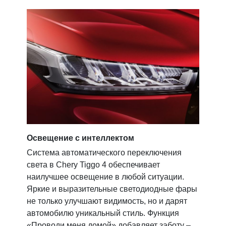
Освещение с интеллектом
Стил
Система автоматического переключения
Корм
света в Chery Tiggo 4 обеспечивает
стил
наилучшее освещение в любой ситуации.
со с
Яркие и выразительные светодиодные фары
элег
не только улучшают видимость, но и дарят
задн
автомобилю уникальный стиль. Функция
усил
«Проводи меня домой» добавляет заботу –
идеа