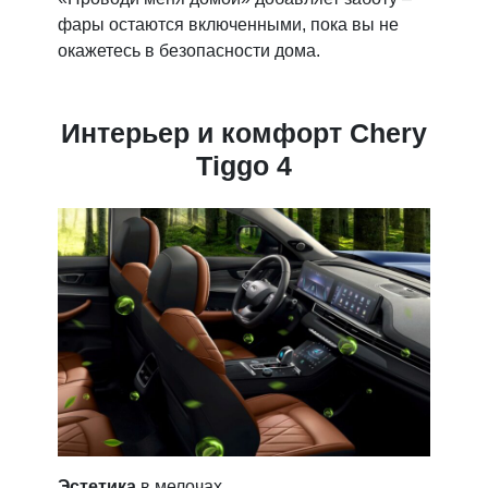
фары остаются включенными, пока вы не
точн
окажетесь в безопасности дома.
Интерьер и комфорт Chery
Tiggo 4
Вним
все
Эстетика
в мелочах