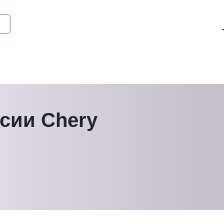
сии Chery