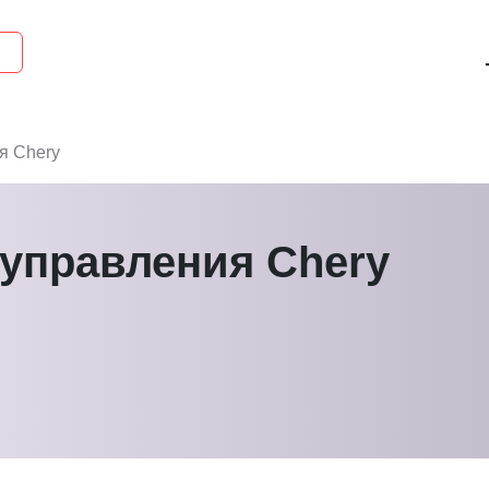
я Chery
 управления Chery