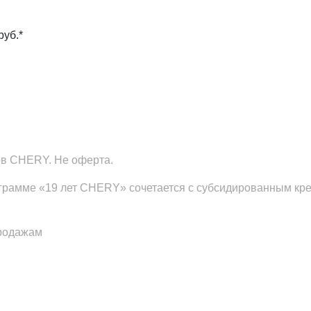
уб.*
ов CHERY. Не оферта.
грамме «19 лет CHERY» сочетается с субсидированным кред
продажам