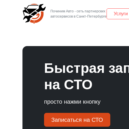
Починим Авто - сеть партнерских
Услуги
Быстрая за
на
СТО
просто нажми кнопку
Записаться на СТО