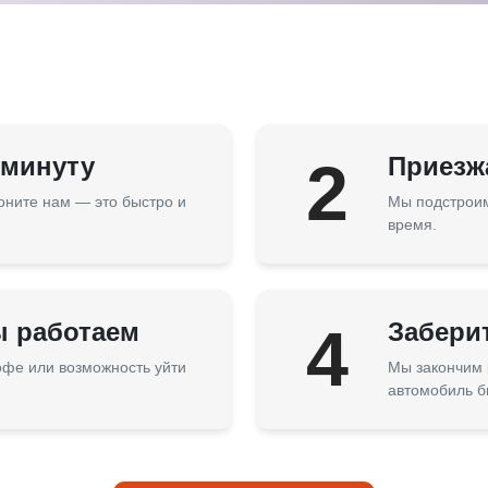
 минуту
2
Приезжа
оните нам — это быстро и
Мы подстроим
время.
ы работаем
4
Забери
кофе или возможность уйти
Мы закончим 
автомобиль б