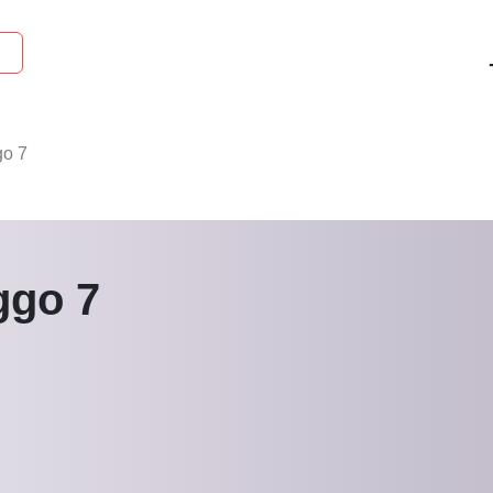
go 7
ggo 7