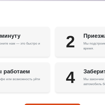
 минуту
2
Приезжа
оните нам — это быстро и
Мы подстроим
время.
ы работаем
4
Забери
кофе или возможность уйти
Мы закончим 
автомобиль б